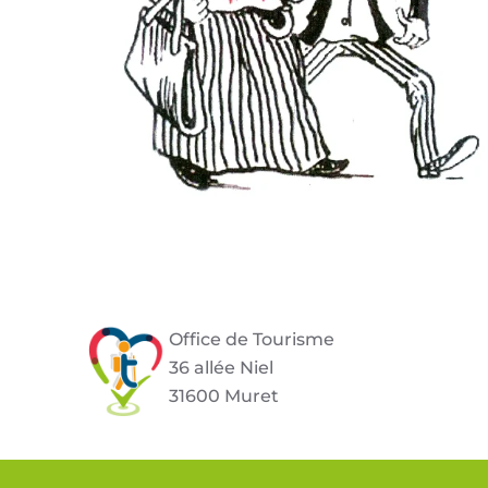
Office de Tourisme
36 allée Niel
31600 Muret