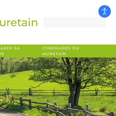
uretain
PARER SA
ITINÉRAIRES DU
UE
MURETAIN