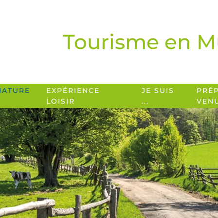
Tourisme en M
NATURE
EXPÉRIENCE
JE SUIS
PRÉ
LOISIR
...
VEN