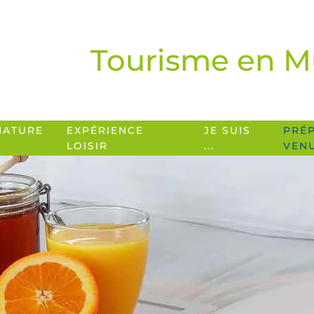
Tourisme en M
NATURE
EXPÉRIENCE
JE SUIS
PRÉ
LOISIR
...
VEN