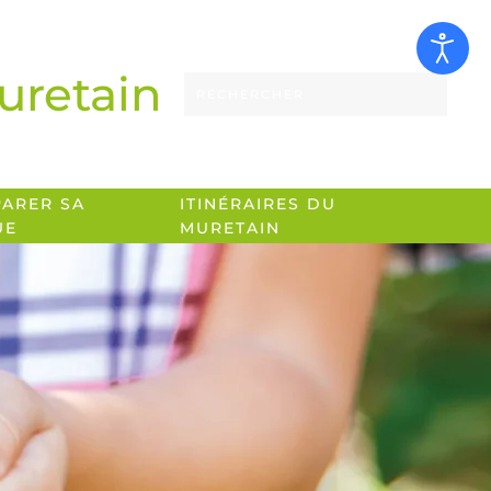
uretain
PARER SA
ITINÉRAIRES DU
UE
MURETAIN