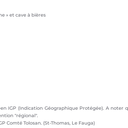
ne » et cave à bières
éen IGP (Indication Géographique Protégée). A noter q
ntion "régional".
IGP Comté Tolosan. (St-Thomas, Le Fauga)